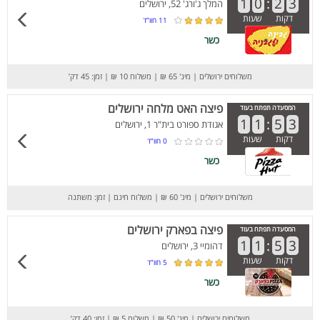
1
0
:
2
3
המלך ג'ורג' 52, ירושלים
דקות
שעות
11
חוו”ד
כשר
משלוחים ירושלים
|
מינ' 65 ₪
|
משלוח 10 ₪
|
זמן: 45 דק’
פיצה האט מלחה ירושלים
המסעדה תפתח בעוד
1
1
:
5
3
אגודת ספורט בית"ר 1, ירושלים
דקות
שעות
0
חוו”ד
כשר
משלוחים ירושלים
|
מינ' 60 ₪
|
משלוח חינם
|
זמן: משתנה
פיצה בפארק ירושלים
המסעדה תפתח בעוד
1
1
:
5
3
דהומיי 3, ירושלים
דקות
שעות
5
חוו”ד
כשר
משלוחים ירושלים
|
מינ' 50 ₪
|
משלוח 5 ₪
|
זמן: 40 דק’