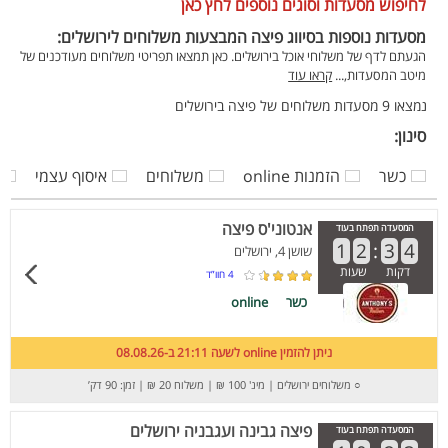
לחיפוש מסעדות וסוגים נוספים לחץ כאן
מסעדות נוספות בסיווג פיצה המבצעות משלוחים לירושלים:
הגעתם לדף של משלוחי אוכל בירושלים. כאן תמצאו תפריטי משלוחים מעודכנים של
מיטב המסעדות,...
קראו עוד
נמצאו 9 מסעדות משלוחים של פיצה בירושלים
סינון:
כשר
הזמנות online
משלוחים
איסוף עצמי
אנטוני'ס פיצה
המסעדה תפתח בעוד
1
2
:
3
4
שושן 4, ירושלים
דקות
שעות
4
חוו”ד
כשר
online
ניתן להזמין online לשעה 21:11 ב-08.08.26
○
משלוחים ירושלים
|
מינ' 100 ₪
|
משלוח 20 ₪
|
זמן: 90 דק’
פיצה גבינה ועגבניה ירושלים
המסעדה תפתח בעוד