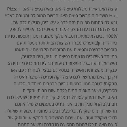
פיצה האט אילת משלוחי פיצה האט באילת.פיצה האט | Pizza
Hut משלוחים מרשת פיצה האט הרשת המובילה והטובה בארץ
ובעולם בתחום הפיצות מזה כבר 2 עשורים, מגישה לכם את
הפיצה הנהדרת עם הבצק העבה העסיסי הכה אופייני להאט,
100% גבינה איכותית, רוטב איטלקי משובח ומגוון תוספות טריות
כיד הדימיון!בתפריט מבחר הפיצות הביתיות הממכרות עם
תוספות לבחירה והפיצות עם התוספות הקבועות שהותאמו
במיוחד בשילובים מנצחים כפיצה היוונית, הים תיכונית,
הישראלית ועוד...כל הפיצות מגיעות בגדלים המוכרים לבחירה:
ענקית, משפחתית ואישית ובנוסף גם בבצק לבחירה: עבה או
דק כך שאם מתחשק לכם פיצה דקה ופריכה - פיצה האט זה
המקום! בנוסף מגוון פסטות טריות ברטבים מיוחדים, סלטים
מפנקים, ושאר מאפים חמים כלחם שום הביתי ומקלות
האט. ומשהו מתוק לסיום? בתפריט קינוחים מפתים שיעשו לכם
חם בלב החל מגלידות בן אנד ג'ריס בטעמים שיפילו אתכם
מהשולחן, מוס שוקולד, בלינצ'ס גבינה, פחזניות מצופות שוקולד,
כדורי שוקולד ועוד...עם שירות המשלוחים המקצועי והותיק של
פיצה האט תוכלו להנות מהפיצה הנהדרת ומשאר המנות