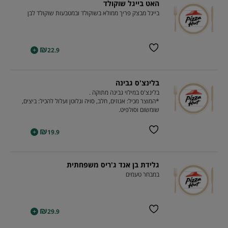
האט בייגל שוקולד
בייגל מבצק פריך ממולא בשוקולד ובמטבעות שוקולד לבן
₪
+
22.9
בלינצ'ס גבינה
בלינצ'ס במילוי גבינה מתוקה .
*המוצר מכיל: אגוזים, חלב, סויה וגלוטן ועלול להכיל: ביצים,
שומשום וסולפיט.
₪
+
19.9
גלידת בן אנד ג'ריס משפחתית
במבחר טעמים
₪
+
29.9