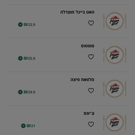
האט בייגל מוצרלה
₪
+
22.9
פוטטוס
₪
+
25.9
מלוואח פיצה
₪
+
29.9
צ'יפס
₪
+
21