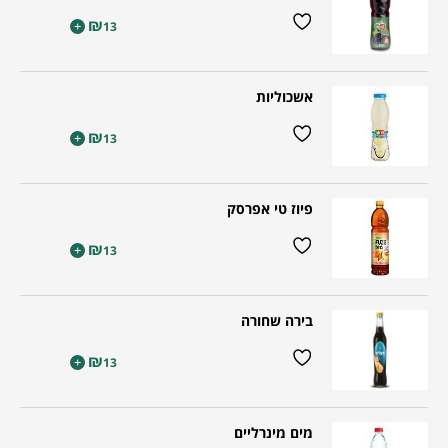
₪
+
13
אשכוליות
₪
+
13
פיוז טי אפרסק
₪
+
13
בירה שחורה
₪
+
13
מים מינרליים