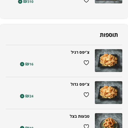
₪
+
310
תוספות
צ'יפס רגיל
₪
+
16
צ'יפס גדול
₪
+
24
טבעות בצל
₪