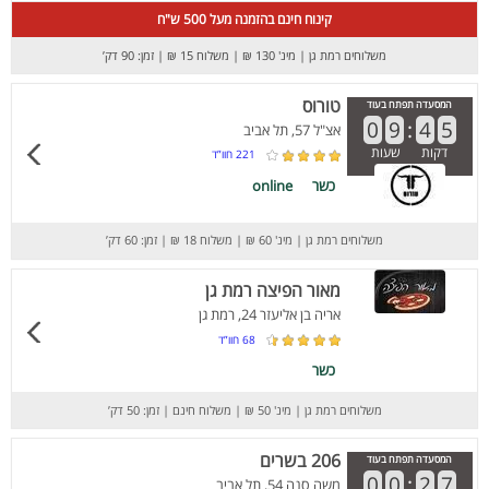
קינוח חינם בהזמנה מעל 500 ש"ח
משלוחים רמת גן
|
מינ' 130 ₪
|
משלוח 15 ₪
|
זמן: 90 דק’
טורוס
המסעדה תפתח בעוד
0
9
:
4
5
אצ"ל 57, תל אביב
דקות
שעות
221
חוו”ד
כשר
online
משלוחים רמת גן
|
מינ' 60 ₪
|
משלוח 18 ₪
|
זמן: 60 דק’
מאור הפיצה רמת גן
אריה בן אליעזר 24, רמת גן
68
חוו”ד
כשר
משלוחים רמת גן
|
מינ' 50 ₪
|
משלוח חינם
|
זמן: 50 דק’
206 בשרים
המסעדה תפתח בעוד
0
0
:
2
7
משה סנה 54, תל אביב