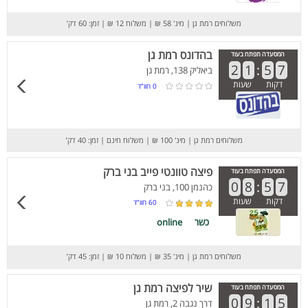
משלוחים רמת גן
|
מינ' 58 ₪
|
משלוח 12 ₪
|
זמן: 60 דק’
בהדונס רמת גן
המסעדה תפתח בעוד
2
1
:
5
7
ביאליק 138, רמת גן
דקות
שעות
0
חוו”ד
משלוחים רמת גן
|
מינ' 100 ₪
|
משלוח חינם
|
זמן: 40 דק’
פיצה טוונטי פייב בני ברק
המסעדה תפתח בעוד
0
8
:
5
7
כהנמן 100, בני ברק
דקות
שעות
60
חוו”ד
כשר
online
משלוחים רמת גן
|
מינ' 35 ₪
|
משלוח 10 ₪
|
זמן: 45 דק’
שיר לפיצה רמת גן
המסעדה תפתח בעוד
0
9
:
1
5
דרך נגבה 2, רמת גן