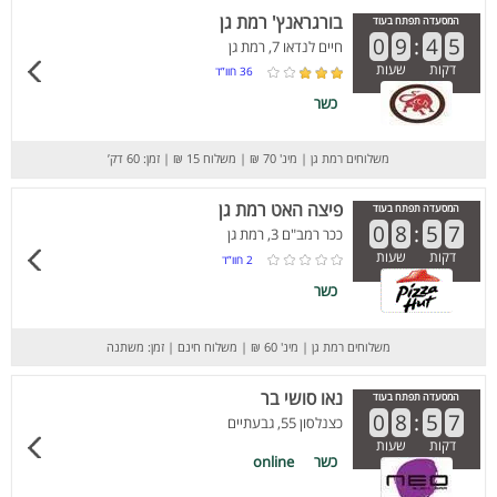
בורגראנץ' רמת גן
המסעדה תפתח בעוד
0
9
:
4
5
חיים לנדאו 7, רמת גן
דקות
שעות
36
חוו”ד
כשר
משלוחים רמת גן
|
מינ' 70 ₪
|
משלוח 15 ₪
|
זמן: 60 דק’
פיצה האט רמת גן
המסעדה תפתח בעוד
0
8
:
5
7
ככר רמב"ם 3, רמת גן
דקות
שעות
2
חוו”ד
כשר
משלוחים רמת גן
|
מינ' 60 ₪
|
משלוח חינם
|
זמן: משתנה
נאו סושי בר
המסעדה תפתח בעוד
0
8
:
5
7
כצנלסון 55, גבעתיים
דקות
שעות
כשר
online