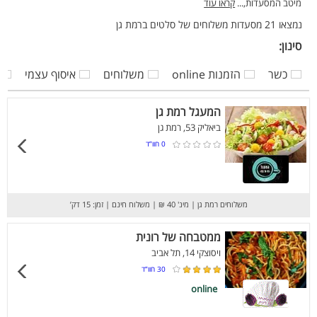
מיטב המסעדות,...
קראו עוד
נמצאו 21 מסעדות משלוחים של סלטים ברמת גן
סינון:
כשר
הזמנות online
משלוחים
איסוף עצמי
המעגל רמת גן
ביאליק 53, רמת גן
0
חוו”ד
משלוחים רמת גן
|
מינ' 40 ₪
|
משלוח חינם
|
זמן: 15 דק’
ממטבחה של רונית
ויסוצקי 14, תל אביב
30
חוו”ד
online