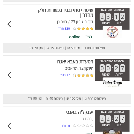
שיפודי סמי ובניו בכשרות חלק
המסעדה תפתח בעוד
מהדרין
2
3
:
1
2
דרך בן גוריון 173, רמת גן
דקות
שעות
330
חוו”ד
כשר
online
משלוחים רמת גן
|
מינ' 50 ₪
|
משלוח 15 ₪
|
זמן: 70 דק’
מסעדת באבא יאגה
המסעדה תפתח בעוד
0
0
:
2
7
הירקון 12, תל אביב
דקות
שעות
17
חוו”ד
משלוחים רמת גן
|
מינ' 100 ₪
|
משלוח 40 ₪
|
זמן: 90 דק’
יענקל'ה באגט
המסעדה תפתח בעוד
2
2
:
2
7
, רמת גן
דקות
שעות
0
חוו”ד