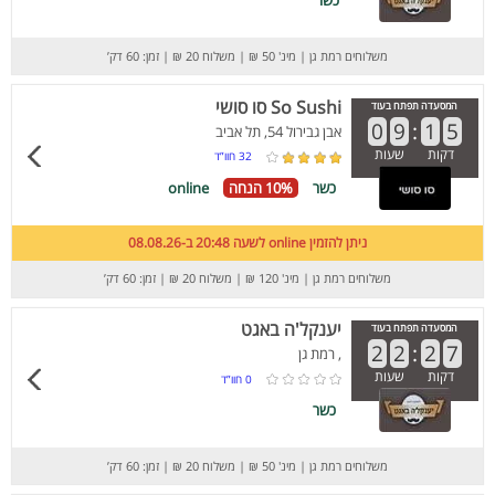
כשר
משלוחים רמת גן
|
מינ' 50 ₪
|
משלוח 20 ₪
|
זמן: 60 דק’
So Sushi סו סושי
המסעדה תפתח בעוד
0
9
:
1
5
אבן גבירול 54, תל אביב
דקות
שעות
32
חוו”ד
כשר
10% הנחה
online
ניתן להזמין online לשעה 20:48 ב-08.08.26
משלוחים רמת גן
|
מינ' 120 ₪
|
משלוח 20 ₪
|
זמן: 60 דק’
יענקל'ה באגט
המסעדה תפתח בעוד
2
2
:
2
7
, רמת גן
דקות
שעות
0
חוו”ד
כשר
משלוחים רמת גן
|
מינ' 50 ₪
|
משלוח 20 ₪
|
זמן: 60 דק’