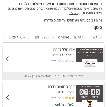
מסעדות נוספות בסיווג חומוס המבצעות משלוחים לגדרה:
הגעתם לדף של משלוחי אוכל בגדרה. כאן תמצאו תפריטי משלוחים מעודכנים של
מיטב המסעדות,...
קראו עוד
נמצאו 2 מסעדות משלוחים של חומוס בגדרה
סינון:
כשר
הזמנות online
משלוחים
איסוף עצמי
אבו הלל גדרה
שירות המשלוחים של המסעדה
יפתח בתאריך 10.08.26 בשעה
הביל"ויים 13, גדרה
11:00
0
חוו”ד
משלוחים גדרה
|
מינ' 70 ₪
|
משלוח 15 ₪
|
זמן: 75 דק’
דרך החומוס גדרה
המסעדה תפתח בעוד
0
7
:
4
3
הרצל 6, גדרה
דקות
שעות
5
חוו”ד
כשר
online