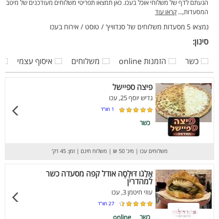
הגעתם לדף של משלוחי אוכל בעכו. כאן תמצאו תפריטי משלוחים מעודכנים של מיטב
המסעדות,...
קראו עוד
נמצאו 5 מסעדות משלוחים של סנדוויץ' / טוסט / אירוח בעכו
סינון:
כשר
הזמנות online
משלוחים
איסוף עצמי
פיצה ספיישל
גדיש יוסף 25, עכו
1
חוו”ד
כשר
משלוחים עכו
|
מינ' 50 ₪
|
משלוח חינם
|
זמן: 45 דק’
אָלַגֹו דּוּלְסֶה אודל קפה מסעדה כשר
למהדרין
עוזי חיטמן 3, עכו
27
חוו”ד
כשר
online