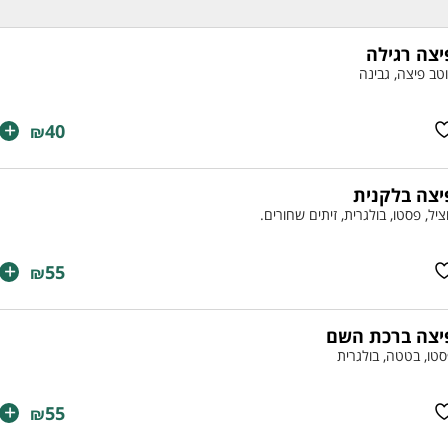
יצה רגילה
טב פיצה, גבינה
+
40
₪
יצה בלקנית
יל, פסטו, בולגרית, זיתים שחורים.
+
55
₪
יצה ברכת השם
טו, בטטה, בולגרית
+
55
₪