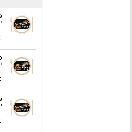
פ
רו
פ
חצ
פ
פס