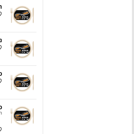
ר
נ
ס
ס
חמ