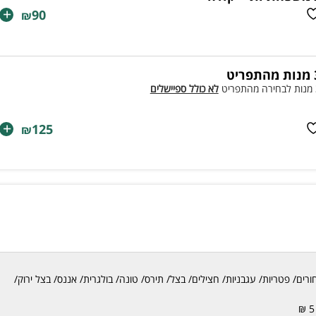
+
90
₪
פריט
ריט
לא כולל ספיישלים
+
125
₪
חורים/ פטריות/ עגבניות/ חצילים/ בצל/ תירס/ טונה/ בולגרית/ אננס/ בצל ירוק/