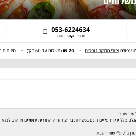
משלוחים
053-6224634
מספר מקושר
הסבר
:
עפולה
אזורי חלוקה נוספים
20 ₪
(משלוח עד
60 דק’
)
מינימום ה
עזר שטרן
 הגלם כולל ירקות עליים הינם בכשרויות בד"צ העדה החרדית ירושלים או הרב לנדא
רן ב"י, ע"י שומרי שבת