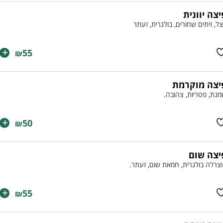
יצה יוונית
ל, זיתים שחורים, בולגרית, זעתר
+
55
₪
יצה מוקרמת
נת, פטריות, צהובה.
+
50
₪
יצה שום
צרלה בולגרית, חמאת שום, זעתר.
+
55
₪