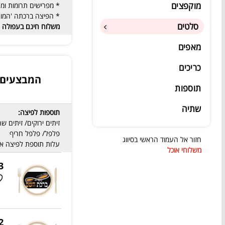
מוקפצים
* מפרישים תרומות ומ
* הפיצה ברכתה 'המוצ
סלטים
משלוח חינם בעפולה 
מאפים
כריכים
המבצעים 
תוספות
שתיה
תוספות לפיצה:
זיתים ירוקים/ זיתים ש
פלפל/ פלפל חריף
חזור אל העמוד הראשי בסיווג
עלות תוספת לפיצה אישית - 2 ש"ח, לפיצה מ
משלוחי אוכל
3 פיצות משפחתיות
2 משפחתיות +