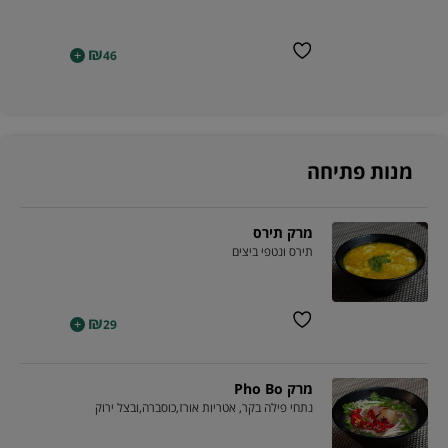
₪
+
46
מנות פתיחה
מרק תירס
תירס ונטפי ביצים
₪
+
29
מרק Pho Bo
נתחי פילה בקר, אטריות אורז,כוסברה,ובצל ירוק