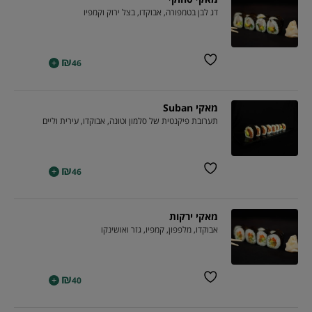
דג לבן בטמפורה, אבוקדו, בצל ירוק וקמפיו
₪
+
46
מאקי Suban
תערובת פיקנטית של סלמון וטונה, אבוקדו, עירית וליים
₪
+
46
מאקי ירקות
אבוקדו, מלפפון, קמפיו, גזר ואושינקו
₪
+
40