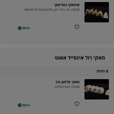
שיטאקי בטריאקי
אבוקדו, גזר, בצל ירוק, מלפפון ופטריות שיטאקי
₪
+
40
מאקי רול אינסייד אאוט
8 יחידות
מאקי סלמון i/o
אבוקדו, קמפיו וסלמון
₪
+
44