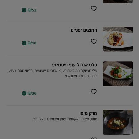
₪
+
52
חמוצים יפניים
₪
+
18
סלט אגרול עוף וייטנאמי
עלי טפיוקה ממולאים בעוף ואטריות שעועית, בליווי חסה, נענע,
כוסברה ורוטב וייטנאמי
₪
+
36
מרק מיסו
טופו, אצות וואקאמה, שמן ושמשום ובצל ירוק