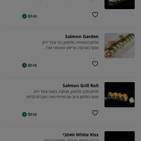
₪
+
48
Salmon Garden
סלמון בטמפורה, מלפפון, גזר ובצל ירוק
עטוף באבוקדו, טריאקי ופצפוצי אורז
₪
+
48
Salmon Grill Roll
סלמון סקין, מלפפון, אבוקדו, בטטה ובצל ירוק
עטוף בסלמון צרוב עם ספייסי מיונז ושקדים קלויים
₪
+
48
White Kiss וואסבי
דג לבן ספייסי, אבוקדו, מלפפון ועירית