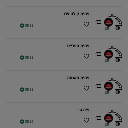
פחית קולה זירו
₪
+
11
פחית ספרייט
₪
+
11
פחית פאנטה
₪
+
11
פיוז טי
₪
+
12