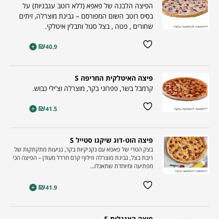
הפיצה הלבנה של פאפא (ללא רוטב עגבניות) על
בסיס רוטב השום המפורסם – גבינת מוצרלה, זיתים
שחורים , פטה , בצל סגול ותבלין איטלקי.
₪
+
40.9
פיצה האיטלקית החריפה S
קרמבל בשר, פפרוני בקר, מוצרלה וצ'ילי כבוש.
₪
+
41.5
פיצה הוט-דוג שיקגו סטייל S
בצק הטרי של פאפא עם נקניקיות בקר, נגיעות מתקתקות של
ריבת בצל, גבינת מוצרלה וזילוף קרם חרדל מעודן – הפיצה הכי
מפתיעה ומיוחדת שתאכלו...
₪
+
41.9
פיצה האנגלית S