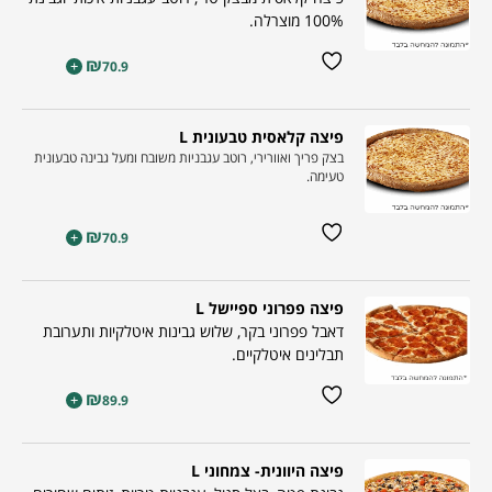
100% מוצרלה.
₪
+
70.9
פיצה קלאסית טבעונית L
בצק פריך ואוורירי, רוטב עגבניות משובח ומעל גבינה טבעונית
טעימה.
₪
+
70.9
פיצה פפרוני ספיישל L
דאבל פפרוני בקר, שלוש גבינות איטלקיות ותערובת
תבלינים איטלקיים.
₪
+
89.9
פיצה היוונית- צמחוני L