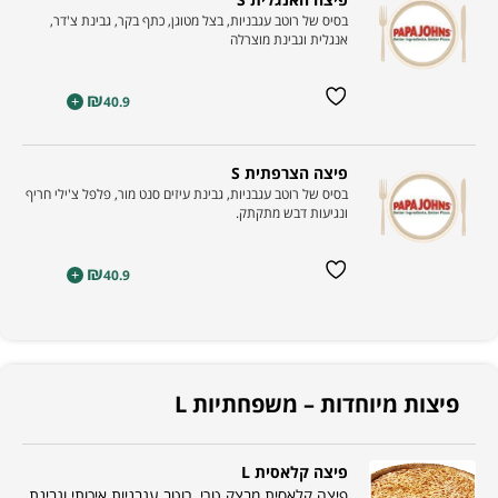
בסיס של רוטב עגבניות, בצל מטוגן, כתף בקר, גבינת צ'דר,
אנגלית וגבינת מוצרלה
₪
+
40.9
פיצה הצרפתית S
בסיס של רוטב עגבניות, גבינת עיזים סנט מור, פלפל צ'ילי חריף
ונגיעות דבש מתקתק.
₪
+
40.9
פיצות מיוחדות – משפחתיות L
פיצה קלאסית L
פיצה קלאסית מבצק טרי, רוטב עגבניות איכותי וגבינת