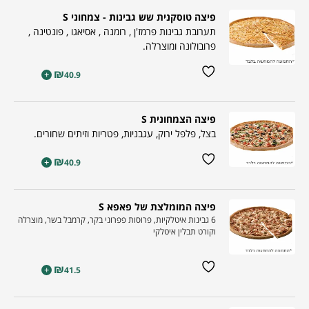
פיצה טוסקנית שש גבינות - צמחוני S
תערובת גבינות פרמז'ן , רומנה , אסיאגו , פונטינה ,
פרובולונה ומוצרלה.
₪
+
40.9
פיצה הצמחונית S
בצל, פלפל ירוק, עגבניות, פטריות וזיתים שחורים.
₪
+
40.9
פיצה המומלצת של פאפא S
6 גבינות איטלקיות, פרוסות פפרוני בקר, קרמבל בשר, מוצרלה
וקורט תבלין איטלקי
₪
+
41.5