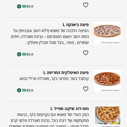
₪
+
89.9
פיצה ביאנקה L
הפיצה הלבנה של פאפא (ללא רוטב עגבניות) על
בסיס רוטב השום המפורסם – גבינת מוצרלה, זיתים
שחורים , פטה , בצל סגול ותבלין איטלקי.
₪
+
85.9
פיצה האיטלקית החריפה L
קרמבל בשר, פפרוני בקר, מוצרלה וצ'ילי כבוש.
₪
+
89.9
הוט-דוג שיקגו סטייל L
בצק הטרי של פאפא עם נקניקיות בקר, נגיעות
מתקתקות של ריבת בצל, גבינת מוצרלה וזילוף קרם
חרדל מעודן – הפיצה הכי מפתיעה ומיוחדת שתאכלו...