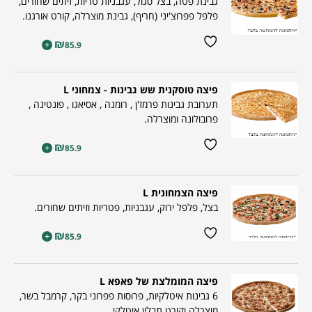
גבינת פטה, בצל סגול, עגבניות טריות, זיתים שחורים,
פלפל פפרוצ'יני (חריף), גבינת מוצרלה, קורט אורגנו.
₪
+
85.9
פיצה טוסקנית שש גבינות - צמחוני L
תערובת גבינות פרמז'ן , רומנה , אסיאגו , פונטינה ,
פרובולונה ומוצרלה.
₪
+
85.9
פיצה הצמחונית L
בצל, פלפל ירוק, עגבניות, פטריות וזיתים שחורים.
₪
+
85.9
פיצה המומלצת של פאפא L
6 גבינות איטלקיות, פרוסות פפרוני בקר, קרמבל בשר,
מוצרלה וקורט תבלין איטלקי