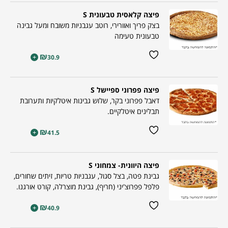
פיצה קלאסית טבעונית S
בצק פריך ואוורירי, רוטב עגבניות משובח ומעל גבינה
טבעונית טעימה
₪
+
30.9
פיצה פפרוני ספיישל S
דאבל פפרוני בקר, שלוש גבינות איטלקיות ותערובת
תבלינים איטלקיים.
₪
+
41.5
פיצה היוונית- צמחוני S
גבינת פטה, בצל סגול, עגבניות טריות, זיתים שחורים,
פלפל פפרוצ'יני (חריף), גבינת מוצרלה, קורט אורגנו.
₪
+
40.9