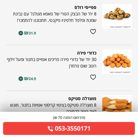
ספייסי רולס
8 יח' של הבצק הטרי של פאפא מגולגל עם גבינת
שמנת ופלפל חלפיניו פיקנטי. תתכוננו להתמכר!
₪
+
31.9
כדורי פירה
30 יח' של כדורי פירה פריכים אפויים בתנור ומעל זילוף
רוטב שום פרמז'ן
₪
+
24.9
מוצרלה סטיקס
8 מוצרלה סטיקס בציפוי קריספי אפויות בתנור. מוגש
לצד רוטב לבחירה
(מינימום הזמנה 70 ₪)
₪
+
34.9
053-3550171