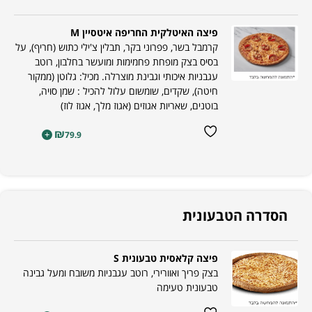
פיצה האיטלקית החריפה איטסיין M
קרמבל בשר, פפרוני בקר, תבלין צ'ילי כתוש (חריף), על
בסיס בצק מופחת פחמימות ומועשר בחלבון, רוטב
עגבניות איכותי וגבינת מוצרלה. מכיל: גלוטן (ממקור
חיטה), שקדים, שומשום עלול להכיל : שמן סויה,
בוטנים, שאריות אגוזים (אגוז מלך, אגוז לוז)
₪
+
79.9
הסדרה הטבעונית
פיצה קלאסית טבעונית S
בצק פריך ואוורירי, רוטב עגבניות משובח ומעל גבינה
טבעונית טעימה