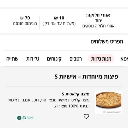
אזורי חלוקה:
70 ₪
10 ₪
יהוד
(משלוח עד
45 דק’
)
מינימום הזמנה
אזורי חלוקה נוספים
תפריט משלוחים
אפא
מנות נלוות
רטבים
קינוחים
גלידות
שתייה
פיצות מיוחדות – אישיות S
פיצה קלאסית S
פיצה קלאסית אישית מבצק טרי, רוטב עגבניות איכותי
וגבינת 100% מוצרלה.
₪
+
30.9