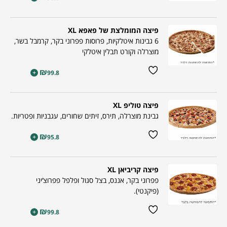
פיצה המומלצת של פאפא XL
6 גבינות איטלקיות, פרוסות פפרוני בקר, קרמבל בשר,
מוצרלה וקורט תבלין איטלקי
₪
+
99.8
פיצה טוליפ XL
גבינת מוצרלה, תירס, זיתים שחורים, עגבניות ופטריות.
₪
+
95.8
פיצה קריביאן XL
פפרוני בקר, אננס, בצל סגול ופלפל פפרוצ‘יני
(פיקנטי).
₪
+
99.8