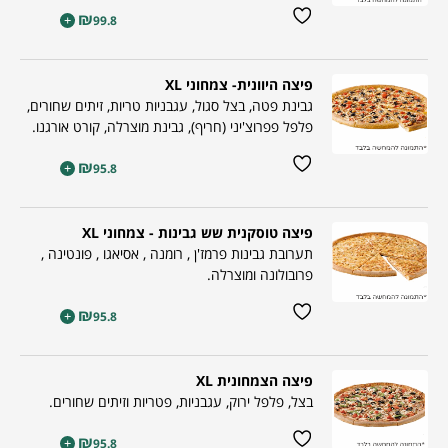
₪
+
99.8
פיצה היוונית- צמחוני XL
גבינת פטה, בצל סגול, עגבניות טריות, זיתים שחורים,
פלפל פפרוצ'יני (חריף), גבינת מוצרלה, קורט אורגנו.
₪
+
95.8
פיצה טוסקנית שש גבינות - צמחוני XL
תערובת גבינות פרמז'ן , רומנה , אסיאגו , פונטינה ,
פרובולונה ומוצרלה.
₪
+
95.8
פיצה הצמחונית XL
בצל, פלפל ירוק, עגבניות, פטריות וזיתים שחורים.
₪
+
95.8