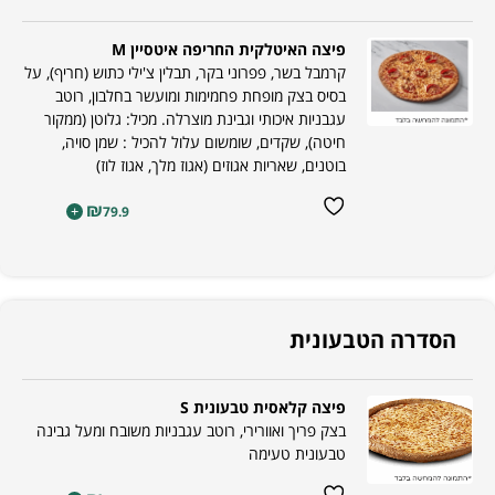
פיצה האיטלקית החריפה איטסיין M
קרמבל בשר, פפרוני בקר, תבלין צ'ילי כתוש (חריף), על
בסיס בצק מופחת פחמימות ומועשר בחלבון, רוטב
עגבניות איכותי וגבינת מוצרלה. מכיל: גלוטן (ממקור
חיטה), שקדים, שומשום עלול להכיל : שמן סויה,
בוטנים, שאריות אגוזים (אגוז מלך, אגוז לוז)
₪
+
79.9
הסדרה הטבעונית
פיצה קלאסית טבעונית S
בצק פריך ואוורירי, רוטב עגבניות משובח ומעל גבינה
טבעונית טעימה