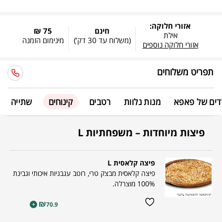
אזורי חלוקה:
חינם
75 ₪
אילת
(משלוח עד
30 דק’
)
מינימום הזמנה
אזורי חלוקה נוספים
תפריט משלוחים
דים של פאפא
מנות נלוות
רטבים
קינוחים
שתייה
פיצות מיוחדות – משפחתיות L
פיצה קלאסית L
פיצה קלאסית מבצק טרי, רוטב עגבניות איכותי וגבינת
100% מוצרלה.
₪
+
70.9