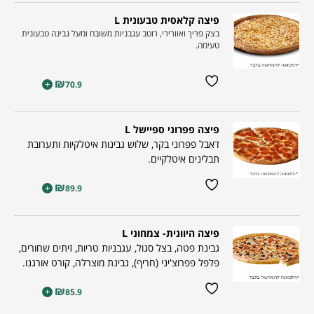
פיצה קלאסית טבעונית L
בצק פריך ואוורירי, רוטב עגבניות משובח ומעל גבינה טבעונית
טעימה.
₪
+
70.9
פיצה פפרוני ספיישל L
דאבל פפרוני בקר, שלוש גבינות איטלקיות ותערובת
תבלינים איטלקיים.
₪
+
89.9
פיצה היוונית- צמחוני L
גבינת פטה, בצל סגול, עגבניות טריות, זיתים שחורים,
פלפל פפרוצ'יני (חריף), גבינת מוצרלה, קורט אורגנו.
₪
+
85.9