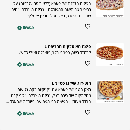
הפיצה הלבנה של פאפא (ללא רוטב עגבניות) על
בסיס רוטב השום המפורסם – גבינת מוצרלה, זיתים
שחורים , פטה , בצל סגול ותבלין איטלקי.
₪
+
85.9
פיצה האיטלקית החריפה L
קרמבל בשר, פפרוני בקר, מוצרלה וצ'ילי כבוש.
₪
+
89.9
הוט-דוג שיקגו סטייל L
בצק הטרי של פאפא עם נקניקיות בקר, נגיעות
מתקתקות של ריבת בצל, גבינת מוצרלה וזילוף קרם
חרדל מעודן – הפיצה הכי מפתיעה ומיוחדת שתאכלו...
₪
+
89.9