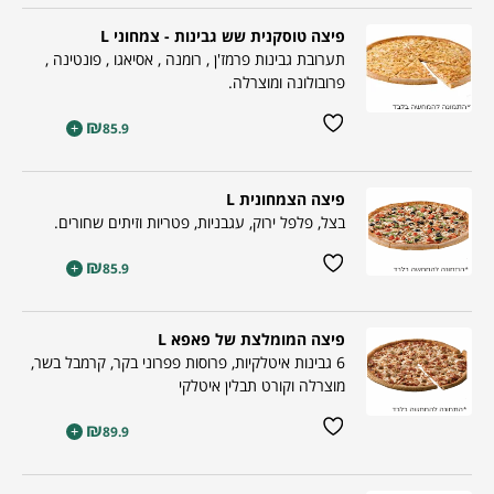
פיצה טוסקנית שש גבינות - צמחוני L
תערובת גבינות פרמז'ן , רומנה , אסיאגו , פונטינה ,
פרובולונה ומוצרלה.
₪
+
85.9
פיצה הצמחונית L
בצל, פלפל ירוק, עגבניות, פטריות וזיתים שחורים.
₪
+
85.9
פיצה המומלצת של פאפא L
6 גבינות איטלקיות, פרוסות פפרוני בקר, קרמבל בשר,
מוצרלה וקורט תבלין איטלקי
₪
+
89.9