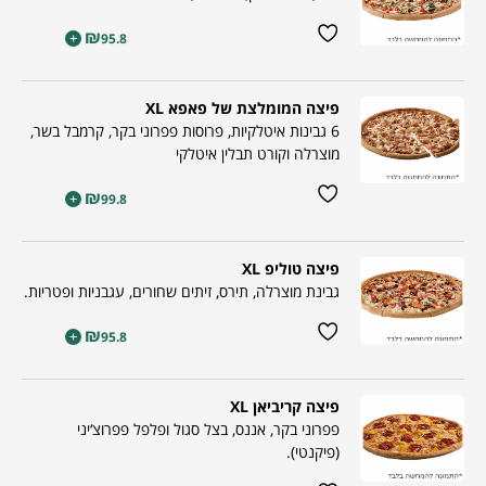
₪
+
95.8
פיצה המומלצת של פאפא XL
6 גבינות איטלקיות, פרוסות פפרוני בקר, קרמבל בשר,
מוצרלה וקורט תבלין איטלקי
₪
+
99.8
פיצה טוליפ XL
גבינת מוצרלה, תירס, זיתים שחורים, עגבניות ופטריות.
₪
+
95.8
פיצה קריביאן XL
פפרוני בקר, אננס, בצל סגול ופלפל פפרוצ‘יני
(פיקנטי).