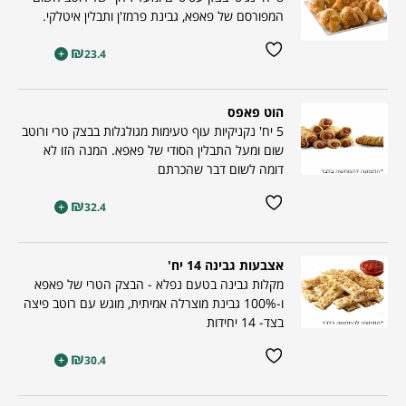
המפורסם של פאפא, גבינת פרמז'ן ותבלין איטלקי.
₪
+
23.4
הוט פאפס
5 יח' נקניקיות עוף טעימות מגולגלות בבצק טרי ורוטב
שום ומעל התבלין הסודי של פאפא. המנה הזו לא
דומה לשום דבר שהכרתם
₪
+
32.4
אצבעות גבינה 14 יח'
מקלות גבינה בטעם נפלא - הבצק הטרי של פאפא
ו-100% גבינת מוצרלה אמיתית, מוגש עם רוטב פיצה
בצד- 14 יחידות
₪
+
30.4