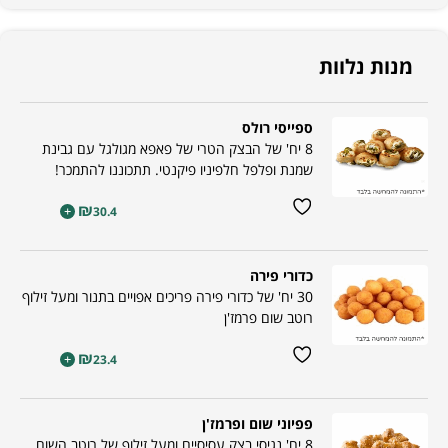
מנות נלוות
ספייסי רולס
8 יח' של הבצק הטרי של פאפא מגולגל עם גבינת
שמנת ופלפל חלפיניו פיקנטי. תתכוננו להתמכר!
₪
+
30.4
כדורי פירה
30 יח' של כדורי פירה פריכים אפויים בתנור ומעל זילוף
רוטב שום פרמז'ן
₪
+
23.4
פפיוני שום ופרמז'ן
8 יח' נגיסי בצק עסיסיים ומעל זילוף של רוטב השום