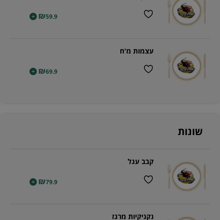
₪
+
59.9
עצמות מ'ח
₪
+
69.9
שונות
קבב עגל
₪
+
79.9
נקניקיות מרגז