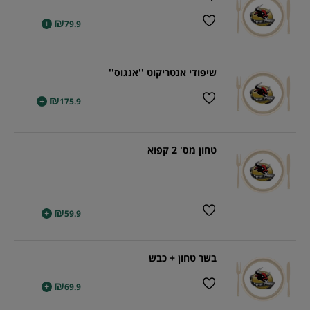
₪
+
79.9
שיפודי אנטריקוט ''אנגוס''
₪
+
175.9
טחון מס' 2 קפוא
₪
+
59.9
בשר טחון + כבש
₪
+
69.9