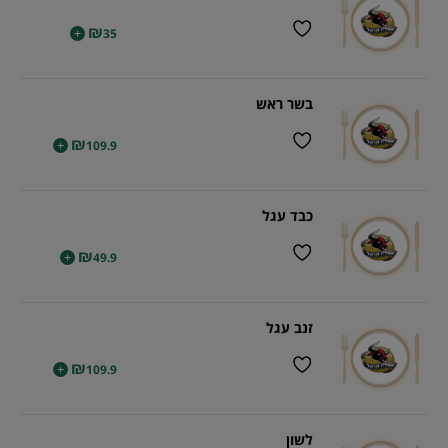
₪
+
35
בשר ראש
₪
+
109.9
כבד עגל
₪
+
49.9
זנב עגל
₪
+
109.9
לשון