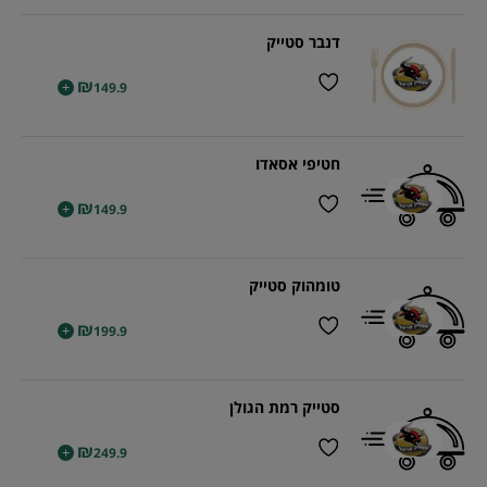
דנבר סטייק
₪
+
149.9
חטיפי אסאדו
₪
+
149.9
טומהוק סטייק
₪
+
199.9
סטייק רמת הגולן
₪
+
249.9