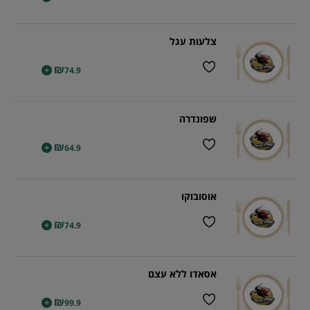
צלעות עגל
₪
+
74.9
שפונדרה
₪
+
64.9
אוסובוקו
₪
+
74.9
אסאדו ללא עצם
₪
+
99.9