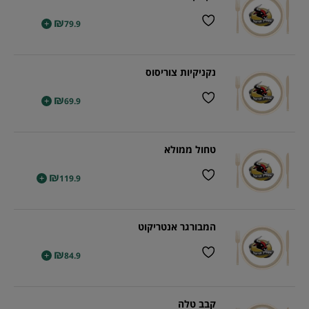
₪
+
79.9
נקניקיות צוריסוס
₪
+
69.9
טחול ממולא
₪
+
119.9
המבורגר אנטריקוט
₪
+
84.9
קבב טלה