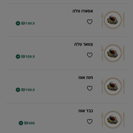
אסאדו טלה
₪
+
149.9
צוואר טלה
₪
+
109.9
חזה אווז
₪
+
199.9
כבד אווז
₪
+
490