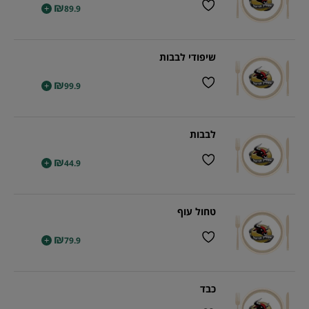
₪
+
89.9
שיפודי לבבות
₪
+
99.9
לבבות
₪
+
44.9
טחול עוף
₪
+
79.9
כבד