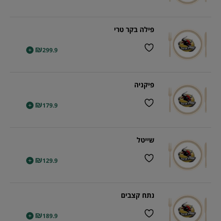
פילה בקר טרי
₪
+
299.9
פיקניה
₪
+
179.9
שייטל
₪
+
129.9
נתח קצבים
₪
+
189.9