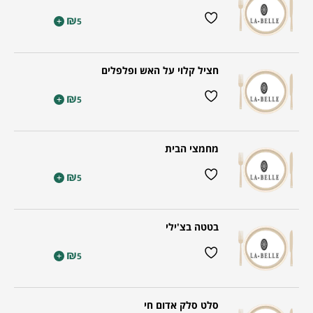
₪
+
5
חציל קלוי על האש ופלפלים
₪
+
5
מחמצי הבית
₪
+
5
בטטה בצ'ילי
₪
+
5
סלט סלק אדום חי