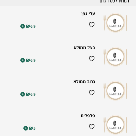
המחיר ל100 גרם
עלי גפן
₪
+
6.9
בצל ממולא
₪
+
6.9
כרוב ממולא
₪
+
6.9
פלפלים
₪
+
5