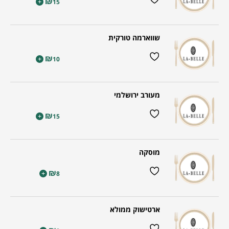
₪
+
15
שווארמה טורקית
₪
+
10
מעורב ירושלמי
₪
+
15
מוסקה
₪
+
8
ארטישוק ממולא