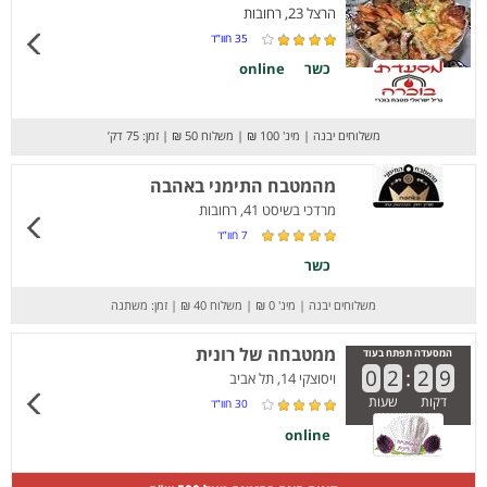
הרצל 23, רחובות
35
חוו”ד
כשר
online
משלוחים יבנה
|
מינ' 100 ₪
|
משלוח 50 ₪
|
זמן: 75 דק’
מהמטבח התימני באהבה
מרדכי בשיסט 41, רחובות
7
חוו”ד
כשר
משלוחים יבנה
|
מינ' 0 ₪
|
משלוח 40 ₪
|
זמן: משתנה
ממטבחה של רונית
המסעדה תפתח בעוד
0
2
:
2
9
ויסוצקי 14, תל אביב
דקות
שעות
30
חוו”ד
online