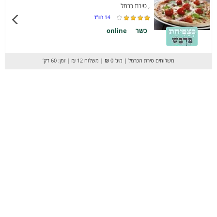
, טירת כרמל
14
חוו”ד
כשר
online
משלוחים טירת הכרמל
|
מינ' 0 ₪
|
משלוח 12 ₪
|
זמן: 60 דק’