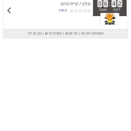
0
6
:
4
2
זבולון 1, קריית טבעון
דקות
שעות
0
חוו”ד
משלוחים רמת ישי
|
מינ' 60 ₪
|
משלוח 15 ₪
|
זמן: 20 דק’