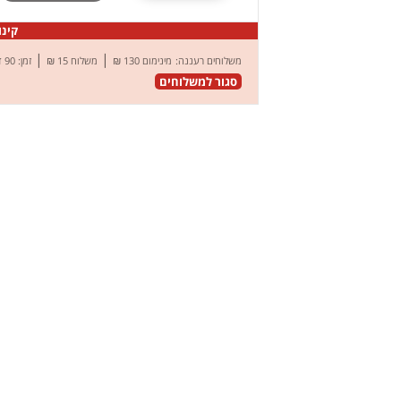
קינוח
|
|
משלוחים רעננה:
מינימום 130 ₪
משלוח 15 ₪
זמן: 90 דק’
סגור למשלוחים