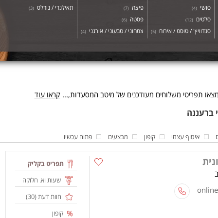
סושי
פיצה
תאילנדי / נודלס
)
3
(
)
7
(
)
4
(
סלטים
פסטה
)
6
(
)
12
(
סנדוויץ' / טוסט / אירוח
צמחוני / טבעוני / אורגני
)
4
(
)
5
(
צאו תפריטי משלוחים מעודכנים של מיטב המסעדות,...
קראו עוד
איסוף עצמי
קופון
מבצעים
פתוח עכשיו
נית
תפריט בקליק
שעות וא. חלוקה
חוות דעת (
30
)
קופון