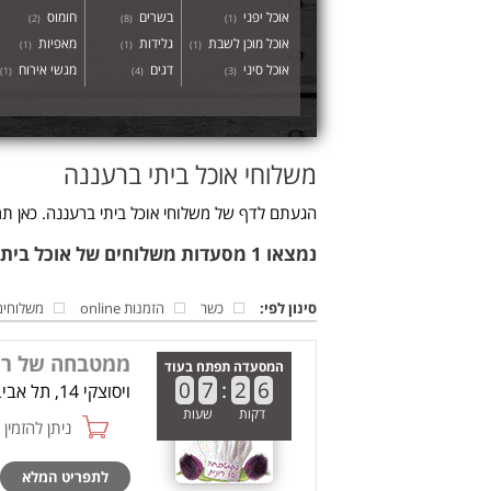
אוכל יפני
בשרים
חומוס
)
2
(
)
8
(
)
1
(
אוכל מוכן לשבת
גלידות
מאפיות
)
1
(
)
1
(
)
1
(
אוכל סיני
דגים
מגשי אירוח
)
1
(
)
4
(
)
3
(
משלוחי אוכל ביתי ברעננה
הגעתם לדף של משלוחי אוכל ביתי ברעננה. כאן תמ
נמצאו 1 מסעדות משלוחים של אוכל ביתי ברעננה
סינון לפי:
כשר
הזמנות online
משלוחים
ממטבחה של רו
המסעדה תפתח בעוד
0
7
:
2
6
ויסוצקי 14, תל אביב
דקות
שעות
ניתן להזמין online
לתפריט המלא