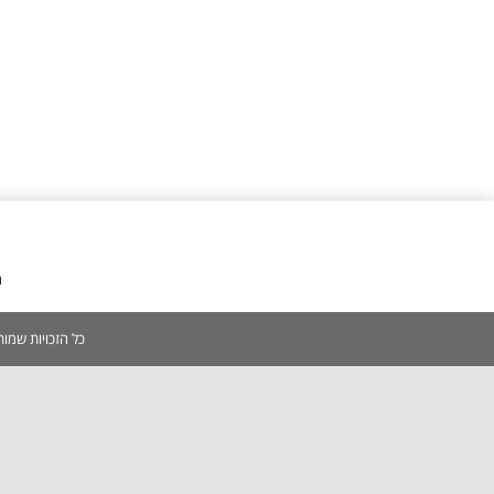
מ
כל הזכויות שמורות 2005-2026 | אין להעתיק, לשכפל, לצלם, לסרוק כל תוכן באתר ללא אישור מפורש