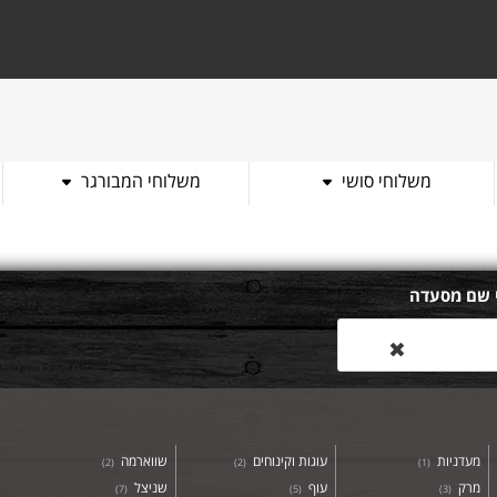
משלוחי סושי
משלוחי המבורגר
 שם מסעדה
✖
מעדניות
עוגות וקינוחים
שווארמה
)
2
(
)
2
(
)
1
(
מרק
עוף
שניצל
)
7
(
)
5
(
)
3
(