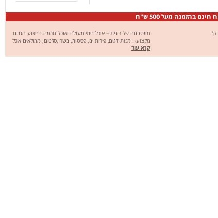
 חינם בהזמנה מעל 500 ש"ח
ממטבחה של רונית – אוכל ביתי מעולה ואוכל גורמה בביצוע מטבח
מקצועי : מנות דגים, פירות ים, פסטות, בשר ,סלטים, ממולאים אוכל
קרא עוד
ביתי, מרקים יחד עם מנות צמחוניות וטבעוניות. ממטבחה של רונית
היא מסעדה מצוינת המבשלת עבור לקוחותיה מטעמים מובחרים זה
למעלה מ-20 שנים. על המטבח מנצח שף מקצועי ומנוסה ,שרכש
את אומנותו בבלגיה. אנו מכינים את כל המנות לאחר קבלת ההזמנה
מהחומרים הטריים והאיכותיים ביותר על מנת להבטיח איכות
מקסימלית. השינוע מבוצע עם חמום ו/או קירור וזאת בהתאם למנה
המוזמנת . בדרך זו מבטיחים שהמנה תגיע אליכם בטעם הנפלא
והמיוחד המאפיין את המסעדה . לאור כל האמור לעיל בורכנו באלפי
לקוחות מרוצים שחוזרים ומזמינים.ניתן להזמין מנות מיוחדות לאירועים
.(גם כאלה שלא בתפריט) *פתוח בחגים*