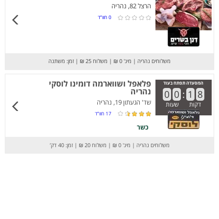
הרצל 82, נהריה
0
חוו”ד
משלוחים נהריה
|
מינ' 0 ₪
|
משלוח 25 ₪
|
זמן: משתנה
פלאפל ושווארמה דומינו לוסקי
המסעדה תפתח בעוד
נהריה
0
0
:
1
8
שד' הגעתון 19, נהריה
דקות
שעות
17
חוו”ד
כשר
משלוחים נהריה
|
מינ' 0 ₪
|
משלוח 20 ₪
|
זמן: 40 דק’