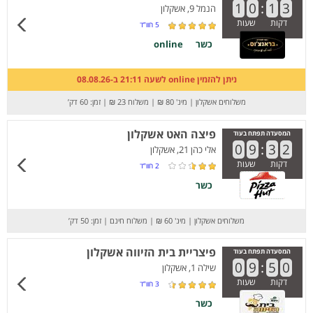
1
0
:
1
3
הנמל 9, אשקלון
דקות
שעות
5
חוו”ד
כשר
online
ניתן להזמין online לשעה 21:11 ב-08.08.26
משלוחים אשקלון
|
מינ' 80 ₪
|
משלוח 23 ₪
|
זמן: 60 דק’
פיצה האט אשקלון
המסעדה תפתח בעוד
0
9
:
3
2
אלי כהן 21, אשקלון
דקות
שעות
2
חוו”ד
כשר
משלוחים אשקלון
|
מינ' 60 ₪
|
משלוח חינם
|
זמן: 50 דק’
פיצריית בית הזיווה אשקלון
המסעדה תפתח בעוד
0
9
:
5
0
שילה 1, אשקלון
דקות
שעות
3
חוו”ד
כשר