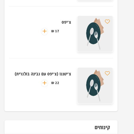
צ'יפס
17 ₪
צ'יטנגו (צ'יפס עם גבינה בולגרית)
22 ₪
קינוחים