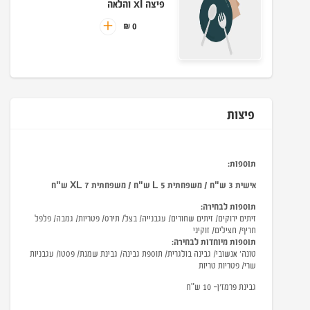
פיצה xl והלאה
0 ₪
פיצות
תוספות:
אישית 3 ש"ח / משפחתית L 5 ש"ח / משפחתית XL 7 ש"ח
תוספות לבחירה:
זיתים ירוקים/ זיתים שחורים/ עגבנייה/ בצל/ תירס/ פטריות/ גמבה/ פלפל
חריף/ חצילים/ זוקיני
תוספות מיוחדות לבחירה:
טונה' אנשובי/ גבינה בולגרית/ תוספת גבינה/ גבינת שמנת/ פסטו/ עגבניות
שרי/ פטריות טריות
גבינת פרמז'ן- 10 ש"ח