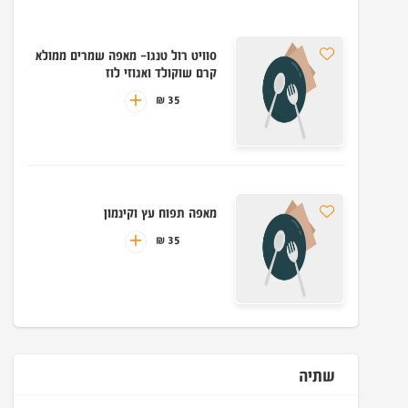
סוויט רול טנגו- מאפה שמרים ממולא
קרם שוקולד ואגוזי לוז
35 ₪
מאפה תפוח עץ וקינמון
35 ₪
שתיה