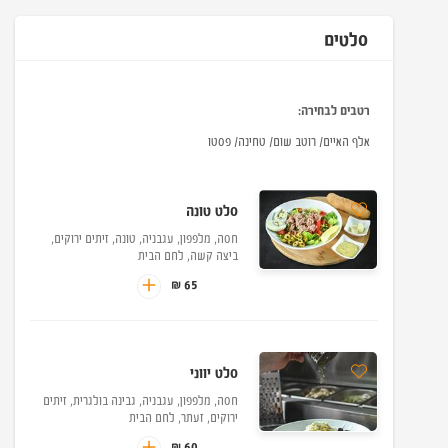
סלטים
רטבים לבחירה:
אלף האיים/ רוטב שום/ טחינה/ פסטו
סלט טונה
חסה, מלפפון, עגבניה, טונה, זיתים ירוקים,
ביצה קשה, לחם הבית
65 ₪
סלט יווני
חסה, מלפפון, עגבניה, גבינה בולגרית, זיתים
ירוקים, זעתר, לחם הבית
60 ₪