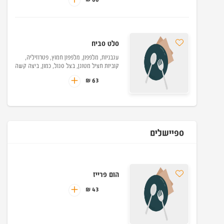
סלט סביח
עגבניות, מלפפון, מלפפון חמוץ, פטרוזיליה,
קוביות חציל מטוגן, בצל סגול, כמון, ביצה קשה
63 ₪
ספיישלים
הום פרייז
43 ₪