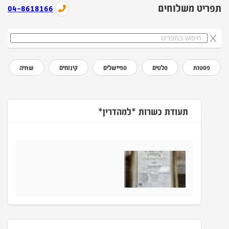
תפריט משלוחים
04-8618166
פסטות
סלטים
ספיישלים
קינוחים
שתיה
תעודת כשרות *למהדרין*