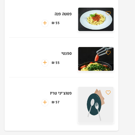
פסטה פנה
55 ₪
ספגטי
55 ₪
פטוצ'יני טריו
57 ₪