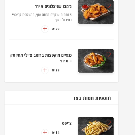
ג'מבו שניצלונים 5 יח'
5 נתחים ענקיים מחזה עוף, במעטפת קריספי
בתיבול השף
29 ₪
כנפיים מוקפצות ברוטב צ'ילי מתקתק
- 8 יח'
29 ₪
תוספות חמות בצד
צ'יפס
14 ₪