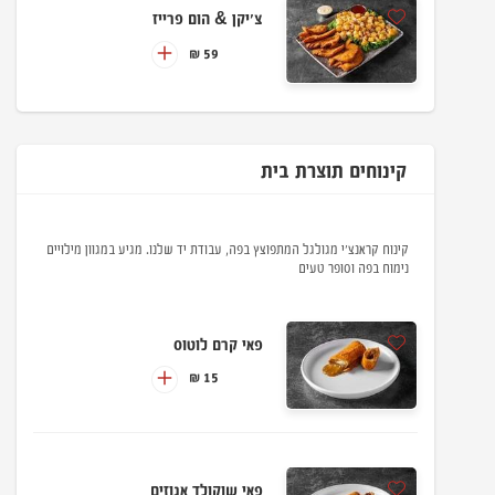
צ'יקן & הום פרייז
59 ₪
קינוחים תוצרת בית
קינוח קראנצ'י מגולגל המתפוצץ בפה, עבודת יד שלנו. מגיע במגוון מילויים
נימוח בפה וסופר טעים
פאי קרם לוטוס
15 ₪
פאי שוקולד אגוזים