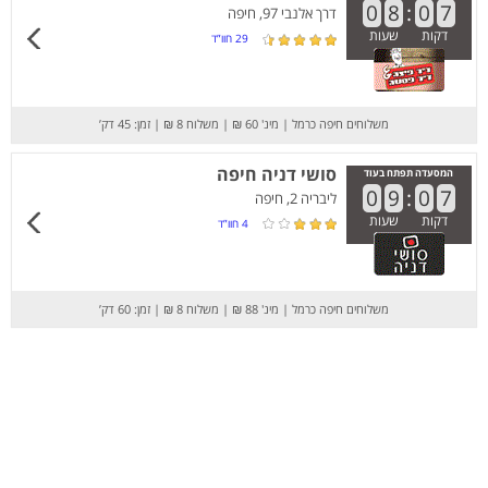
0
8
:
0
7
דרך אלנבי 97, חיפה
דקות
שעות
29
חוו”ד
משלוחים חיפה כרמל
|
מינ' 60 ₪
|
משלוח 8 ₪
|
זמן: 45 דק’
סושי דניה חיפה
המסעדה תפתח בעוד
0
9
:
0
7
ליבריה 2, חיפה
דקות
שעות
4
חוו”ד
משלוחים חיפה כרמל
|
מינ' 88 ₪
|
משלוח 8 ₪
|
זמן: 60 דק’